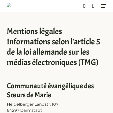
Skip
Men
to
search
main
content
Mentions légales
Informations selon l'article 5
de la loi allemande sur les
médias électroniques (TMG)
Communauté évangélique des
Sœurs de Marie
Heidelberger Landstr. 107
64297 Darmstadt