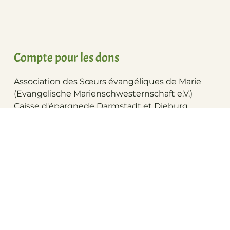
Compte pour les dons
Association des Sœurs évangéliques de Marie
(Evangelische Marienschwesternschaft e.V.)
FR
Caisse d'épargne
de Darmstadt et Dieburg
Rheinstraße 10-12, 64283 Darmstadt
IBAN
: DE80 5085 0150 0000 5562 62
BIC :
HELADEF1DAS