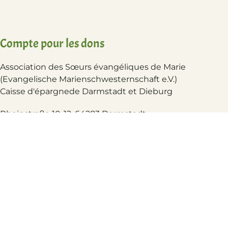
Compte pour les dons
Association des Sœurs évangéliques de Marie
(Evangelische Marienschwesternschaft e.V.)
Caisse d'épargne
de Darmstadt et Dieburg
FR
Rheinstraße 10-12, 64283 Darmstadt
IBAN
: DE80 5085 0150 0000 5562 62
BIC :
HELADEF1DAS