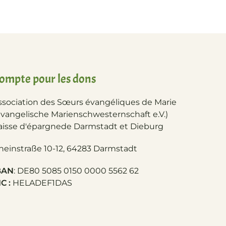
ompte pour les dons
ssociation des Sœurs évangéliques de Marie
Evangelische Marienschwesternschaft e.V.)
aisse d'épargne
de Darmstadt et Dieburg
heinstraße 10-12, 64283 Darmstadt
BAN
: DE80 5085 0150 0000 5562 62
C :
HELADEF1DAS