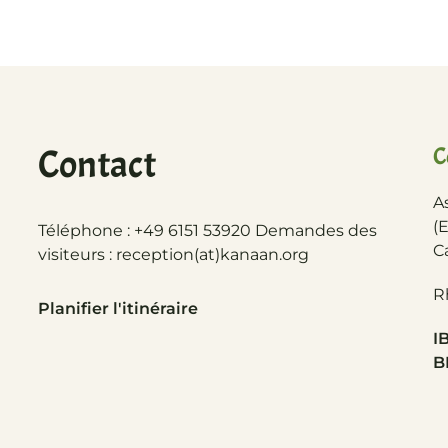
Contact
C
A
(
Téléphone : +49 6151 53920 Demandes des
C
visiteurs :
reception(at)
kanaan.org
R
Planifier l'itinéraire
I
BI