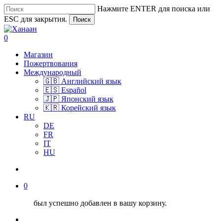
Перейти
Нажмите ENTER для поиска или
к
ESC для закрытия.
Поиск
основному
Close
содержанию
Search
поиск
0
Меню
Магазин
Пожертвования
Международный
🇬🇧 Английский язык
🇪🇸 Español
🇯🇵 Японский язык
🇰🇷 Корейский язык
RU
DE
FR
IT
HU
поиск
0
был успешно добавлен в вашу корзину.
Меню