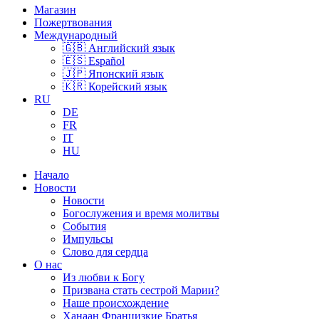
Закрыть
Магазин
меню
Пожертвования
Международный
🇬🇧 Английский язык
🇪🇸 Español
🇯🇵 Японский язык
🇰🇷 Корейский язык
RU
DE
FR
IT
HU
Начало
Новости
Новости
Богослужения и время молитвы
События
Импульсы
Слово для сердца
О нас
Из любви к Богу
Призвана стать сестрой Марии?
Наше происхождение
Ханаан Францизкие Братья