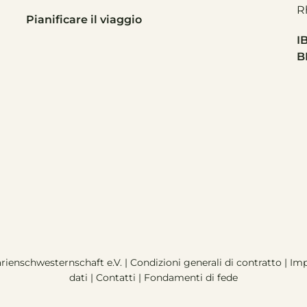
R
Pianificare il viaggio
I
B
rienschwesternschaft e.V. |
Condizioni generali di contratto
|
Im
dati
|
Contatti |
Fondamenti di fede