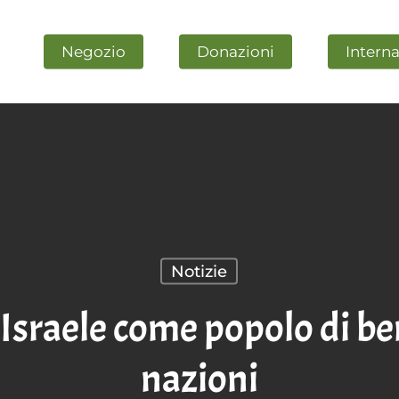
Negozio
Donazioni
Intern
Notizie
 Israele come popolo di be
C per chiuderla
nazioni