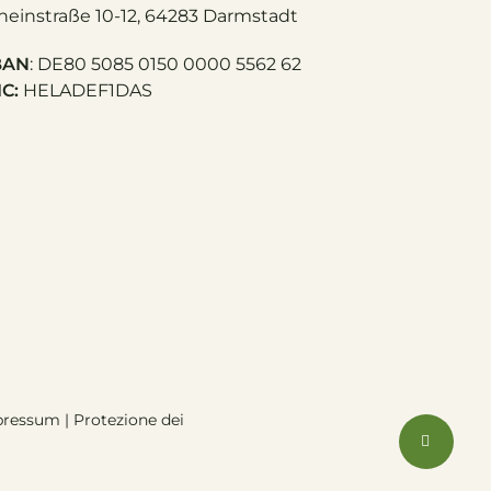
heinstraße 10-12, 64283 Darmstadt
BAN
: DE80 5085 0150 0000 5562 62
IC:
HELADEF1DAS
pressum
|
Protezione dei
Condivi
IT