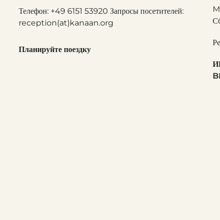
M
Телефон: +49 6151 53920 Запросы посетителей:
С
reception(at)
kanaan.org
Р
Планируйте поездку
И
B