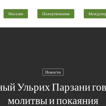
Магазин
Пожертвования
Междуна
Новости
ый Ульрих Парзани гов
.
молитвы и покаяния