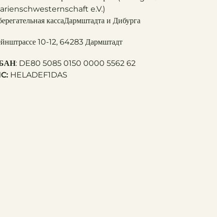
arienschwesternschaft e.V.)
берегательная касса
Дармштадта и Дибурга
ейнштрассе 10-12, 64283 Дармштадт
БАН
: DE80 5085 0150 0000 5562 62
IC:
HELADEF1DAS