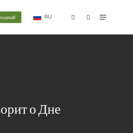
поиск
RU
родный
Меню
орит о Дне