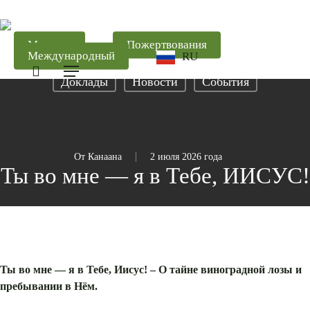
Перейти
к
основному
Магазин
Пожертвования
Международный
RU
содержанию
поиск
Меню
Доклады
Новости
События
От
Канаана
2 июля 2026 года
Ты во мне — я в Тебе, ИИСУС!
Ты во мне
— я в Тебе
, Иисус! –
О тайне виноградной лозы и
пребывании в Нём.