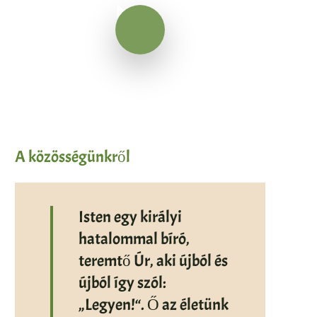
Videó lejátszása
Videó lejátszása
A közösségünkről
Isten egy királyi
hatalommal bíró,
teremtő Úr, aki újból és
újból így szól:
„Legyen!“. Ő az életünk