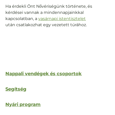
Ha érdekli Önt Nővériségünk története, és
kérdései vannak a mindennapjainkkal
kapcsolatban, a
vasárnapi istentisztelet
után csatlakozhat egy vezetett túrához.
Nappali vendégek és csoportok
Segítség
Nyári program