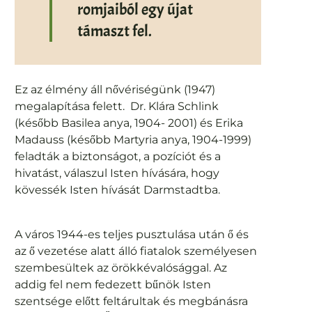
romjaiból egy újat
támaszt fel.
Ez az élmény áll nővériségünk (1947)
megalapítása felett. Dr. Klára Schlink
(később Basilea anya, 1904- 2001) és Erika
Madauss (később Martyria anya, 1904-1999)
feladták a biztonságot, a pozíciót és a
hivatást, válaszul Isten hívására, hogy
kövessék Isten hívását Darmstadtba.
A város 1944-es teljes pusztulása után ő és
az ő vezetése alatt álló fiatalok személyesen
szembesültek az örökkévalósággal. Az
addig fel nem fedezett bűnök Isten
szentsége előtt feltárultak és megbánásra