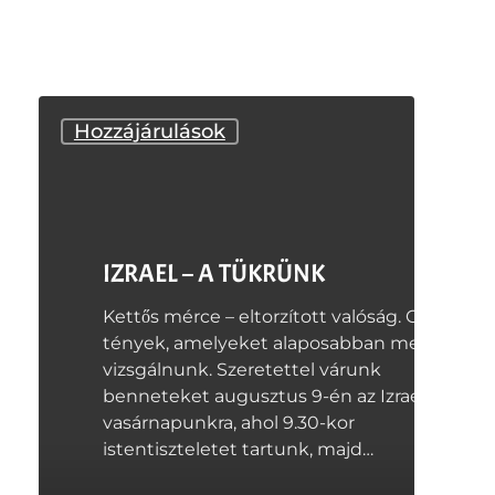
IZRAEL
Hozzájárulások
–
A
TÜKRÜNK
IZRAEL – A TÜKRÜNK
Kettős mérce – eltorzított valóság. Olyan
tények, amelyeket alaposabban meg kell
vizsgálnunk. Szeretettel várunk
benneteket augusztus 9-én az Izrael-
vasárnapunkra, ahol 9.30-kor
istentiszteletet tartunk, majd…