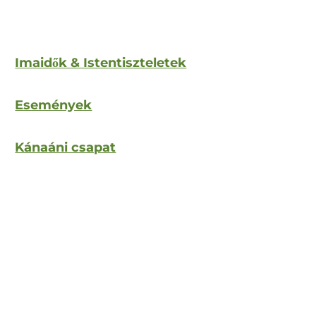
Imaidők & Istentiszteletek
Események
Kánaáni csapat