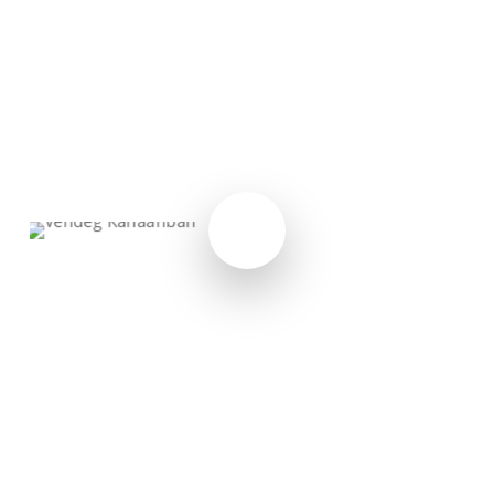
Jézus Szenvedésének
kertjével, arra hív benneteket,
Videó lejátszása
Videó lejátszása