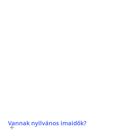
(novembertől áprilisig az anyaház kápolnájában
Események
Vannak nyilvános imaidők?