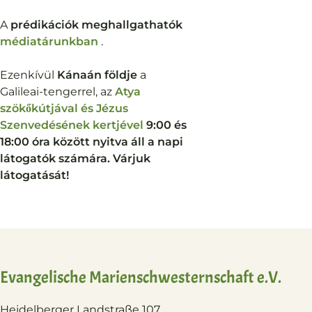
A
prédikációk meghallgathatók
médiatárunkban
.
Ezenkívül
Kánaán földje
a
Galileai-tengerrel, az
Atya
szökőkútjával és Jézus
Szenvedésének kertjével
9:00 és
18:00 óra között nyitva áll a napi
látogatók számára. Várjuk
látogatását!
Evangelische Marienschwesternschaft e.V.
Heidelberger Landstraße 107