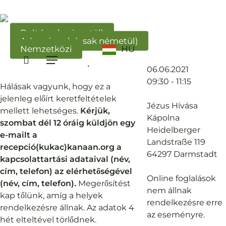
Ugrás
a
fő
Bolt (csak németül)
Adományok (csak németül)
tartalomra
Nemzetközi
HU
Információ
Június 6-án, vasárnap 9:30-kor
keresés
Menü
istentiszteletet ünnepelünk.
06.06.2021
09:30 - 11:15
Hálásak vagyunk, hogy ez a
jelenleg előírt keretfeltételek
Jézus Hívása
mellett lehetséges.
Kérjük,
Kápolna
szombat dél 12 óráig küldjön egy
Heidelberger
e-mailt a
Landstraße 119
recepció(kukac)kanaan.org a
64297 Darmstadt
kapcsolattartási adataival (név,
cím, telefon) az elérhetőségével
Online foglalások
(név, cím, telefon).
Megerősítést
nem állnak
kap tőlünk, amíg a helyek
rendelkezésre erre
rendelkezésre állnak. Az adatok 4
az eseményre.
hét elteltével törlődnek.