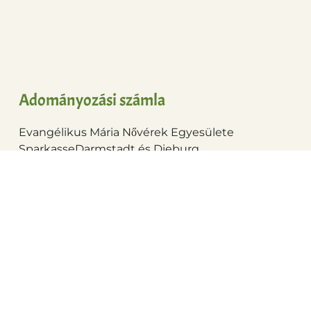
Adományozási számla
Evangélikus Mária Nővérek Egyesülete
HU
Sparkasse
Darmstadt és Dieburg
Rheinstraße 10-12, 64283 Darmstadt
IBAN
: DE80 5085 0150 0000 5562 62
BIC:
HELADEF1DAS