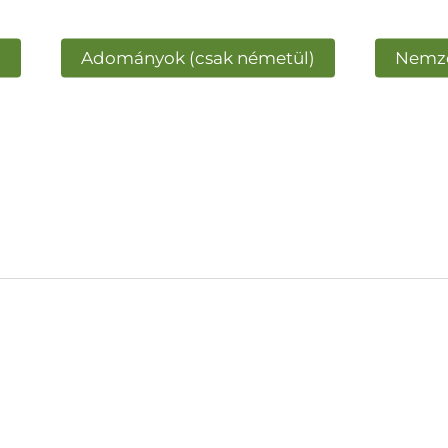
)
Adományok (csak németül)
Nemze
Corona
, vagy az ESC billentyűt a bezáráshoz
pénzügyi