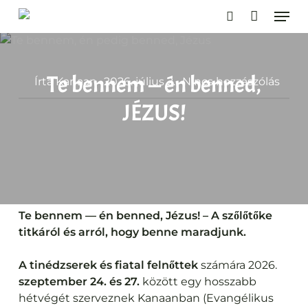
Események
Ugrás
Men
a
keresés
fő
tartalomra
Te bennem — én benned,
Írta
Kanaan
2026. július 2.
Nincs hozzászólás
JÉZUS!
Te bennem
— én benned
, Jézus! –
A szőlőtőke
titkáról és arról, hogy benne maradjunk.
A tinédzserek és fiatal felnőttek
számára 2026.
szeptember 24. és 27.
között egy hosszabb
hétvégét szerveznek Kanaanban (Evangélikus