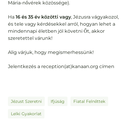
Mária-nővérek közössége).
Ha
16 és 35 év közötti vagy
, Jézusra vágyakozol,
és tele vagy kérdésekkel arról, hogyan lehet a
mindennapi életben jól követni Őt, akkor
szeretettel várunk!
Alig várjuk, hogy megismerhessünk!
Jelentkezés a reception(at)kanaan.org címen
Jézust Szeretni
Ifjúság
Fiatal Felnőttek
Lelki Gyakorlat