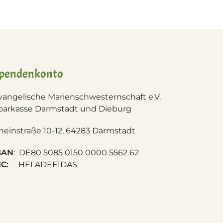
pendenkonto
vangelische Marienschwesternschaft e.V.
parkasse Darmstadt und Dieburg
heinstraße 10-12, 64283 Darmstadt
BAN
: DE80 5085 0150 0000 5562 62
IC:
HELADEF1DAS