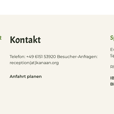
t
Kontakt
S
E
S
Telefon: +49 6151 53920 Besucher-Anfragen:
reception(at)
kanaan.org
R
Anfahrt planen
I
B