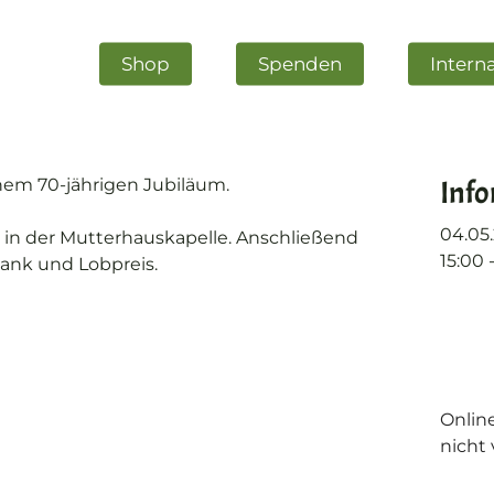
Shop
Spenden
Intern
Inf
inem 70-jährigen Jubiläum.
04.05
r in der Mutterhauskapelle. Anschließend
15:00 
ank und Lobpreis.
m schließen
Onlin
nicht 