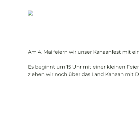
Skip
to
main
content
Am 4. Mai feiern wir unser Kanaanfest mit e
Es beginnt um 15 Uhr mit einer kleinen Feie
ziehen wir noch über das Land Kanaan mit D
Drücken Sie ENTER für suchen oder ESC zu