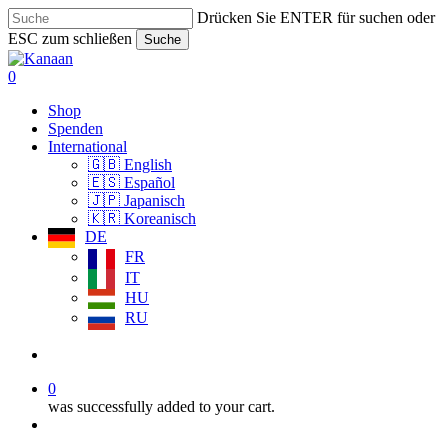
Skip
Drücken Sie ENTER für suchen oder
to
ESC zum schließen
Suche
main
Close
content
Search
search
0
Menü
Shop
Spenden
International
🇬🇧 English
🇪🇸 Español
🇯🇵 Japanisch
🇰🇷 Koreanisch
DE
FR
IT
HU
RU
search
0
was successfully added to your cart.
Menü