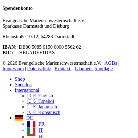
Spendenkonto
Evangelische Marienschwesternschaft e.V.
S
parkasse Darmstadt und Dieburg
Rheinstraße 10-12, 64283 Darmstadt
IBAN
: DE80 5085 0150 0000 5562 62
BIC:
HELADEF1DAS
© 2026 Evangelische Marienschwesternschaft e.V. |
AGBs
|
Impressum
|
Datenschutz
|
Kontakt
|
Glaubensgrundlage
Close
Shop
Menu
Spenden
International
🇬🇧 English
🇪🇸 Español
🇯🇵 Japanisch
🇰🇷 Koreanisch
DE
FR
IT
HU