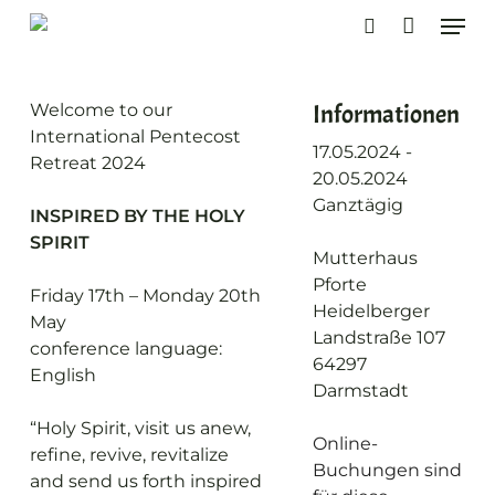
Skip
Men
to
search
main
content
Informationen
Welcome to our
International Pentecost
17.05.2024 -
Retreat 2024
20.05.2024
Ganztägig
INSPIRED BY THE HOLY
SPIRIT
Mutterhaus
Pforte
Friday 17th – Monday 20th
Heidelberger
May
Landstraße 107
conference language:
64297
English
Darmstadt
“Holy Spirit, visit us anew,
Online-
refine, revive, revitalize
Buchungen sind
and send us forth inspired