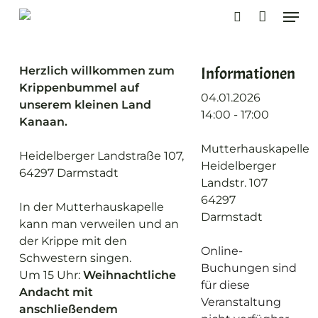
Skip
Men
to
search
main
content
Informationen
Herzlich willkommen zum
Krippenbummel auf
04.01.2026
unserem kleinen Land
14:00 - 17:00
Kanaan.
Mutterhauskapelle
Heidelberger Landstraße 107,
Heidelberger
64297 Darmstadt
Landstr. 107
64297
In der Mutterhauskapelle
Darmstadt
kann man verweilen und an
der Krippe mit den
Online-
Schwestern singen.
Buchungen sind
Um 15 Uhr:
Weihnachtliche
für diese
Andacht mit
Veranstaltung
anschließendem