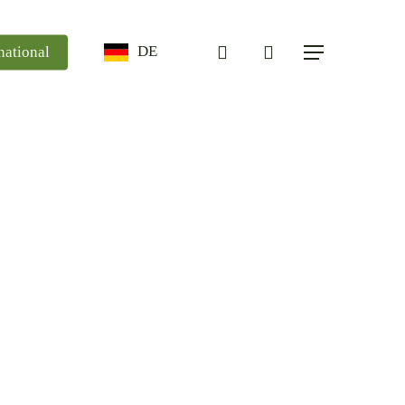
search
DE
national
Menü
Evangelische
Marienschwesternschaft