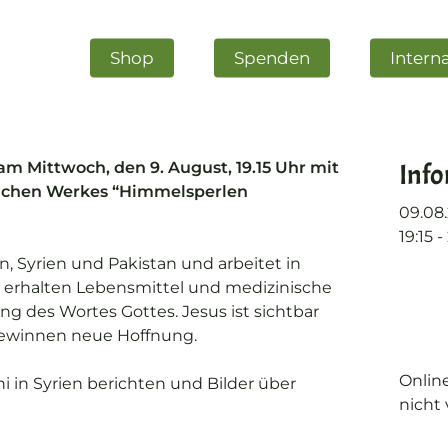
Shop
Spenden
Intern
Inf
am Mittwoch, den 9. August, 19.15 Uhr mit
stlichen Werkes “Himmelsperlen
09.08
19:15 -
, Syrien und Pakistan und arbeitet in
n erhalten Lebensmittel und medizinische
ung des Wortes Gottes. Jesus ist sichtbar
m schließen
gewinnen neue Hoffnung.
Onlin
i in Syrien berichten und Bilder über
nicht 