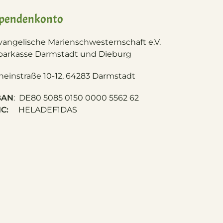
pendenkonto
vangelische Marienschwesternschaft e.V.
parkasse Darmstadt und Dieburg
heinstraße 10-12, 64283 Darmstadt
BAN
: DE80 5085 0150 0000 5562 62
IC:
HELADEF1DAS