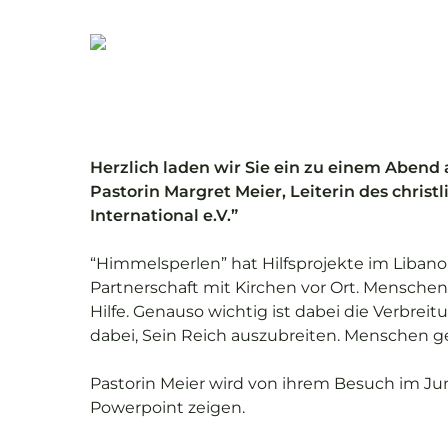
Skip
to
main
content
Herzlich laden wir Sie ein zu einem Abend 
Pastorin Margret Meier, Leiterin des chri
International e.V.”
“Himmelsperlen” hat Hilfsprojekte im Libanon
Partnerschaft mit Kirchen vor Ort. Mensche
Hilfe. Genauso wichtig ist dabei die Verbreit
Drücken Sie ENTER für suchen oder ESC zu
dabei, Sein Reich auszubreiten. Menschen 
Pastorin Meier wird von ihrem Besuch im Jun
Powerpoint zeigen.