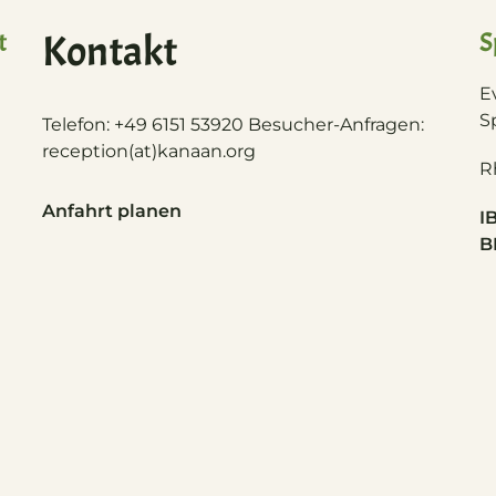
t
Kontakt
S
E
S
Telefon: +49 6151 53920 Besucher-Anfragen:
reception(at)
kanaan.org
R
Anfahrt planen
I
B