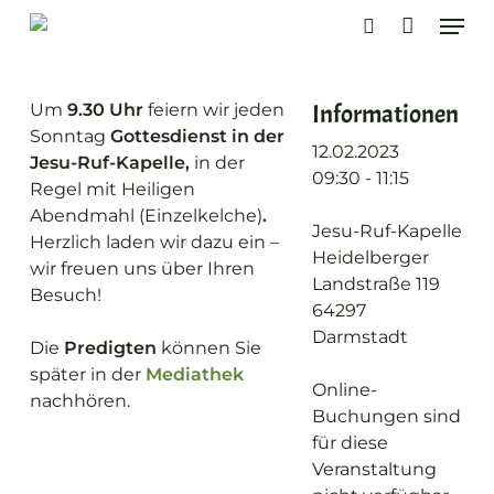
Skip
Men
to
search
main
content
Informationen
Um
9.30 Uhr
feiern wir jeden
Sonntag
Gottesdienst in der
12.02.2023
Jesu-Ruf-Kapelle,
in der
09:30 - 11:15
Regel mit Heiligen
Abendmahl (Einzelkelche)
.
Jesu-Ruf-Kapelle
Herzlich laden wir dazu ein –
Heidelberger
wir freuen uns über Ihren
Landstraße 119
Besuch!
64297
Darmstadt
Die
Predigten
können Sie
später in der
Mediathek
Online-
nachhören.
Buchungen sind
für diese
Veranstaltung