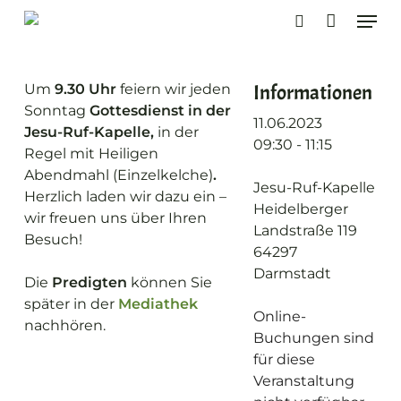
Skip
Men
to
search
main
content
Informationen
Um
9.30 Uhr
feiern wir jeden
Sonntag
Gottesdienst in der
11.06.2023
Jesu-Ruf-Kapelle,
in der
09:30 - 11:15
Regel mit Heiligen
Abendmahl (Einzelkelche)
.
Jesu-Ruf-Kapelle
Herzlich laden wir dazu ein –
Heidelberger
wir freuen uns über Ihren
Landstraße 119
Besuch!
64297
Darmstadt
Die
Predigten
können Sie
später in der
Mediathek
Online-
nachhören.
Buchungen sind
für diese
Veranstaltung