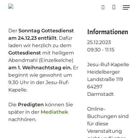
Skip
Men
to
search
main
content
Informationen
Der
Sonntag Gottesdienst
am 24.12.23 entfällt
. Dafür
25.12.2023
laden wir herzlich zu dem
09:30 - 11:15
Gottesdienst
mit heiligem
Abendmahl (Einzelkelche)
Jesu-Ruf-Kapelle
am 1. Weihnachtstag ein.
Er
Heidelberger
beginnt wie gewohnt um
Landstraße 119
9.30 Uhr in der Jesu-Ruf-
64297
Kapelle.
Darmstadt
Die
Predigten
können Sie
Online-
später in der
Mediathek
Buchungen sind
nachhören.
für diese
Veranstaltung