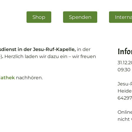
Shop
Spenden
Intern
Inf
sdienst in der Jesu-Ruf-Kapelle,
in der
)
.
Herzlich laden wir dazu ein – wir freuen
31.12.
09:30 -
iathek
nachhören.
m schließen
Jesu-
Heide
64297
Onlin
nicht 