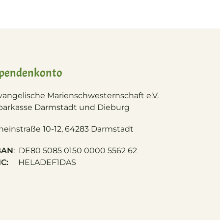
pendenkonto
vangelische Marienschwesternschaft e.V.
parkasse Darmstadt und Dieburg
heinstraße 10-12, 64283 Darmstadt
BAN
: DE80 5085 0150 0000 5562 62
IC:
HELADEF1DAS