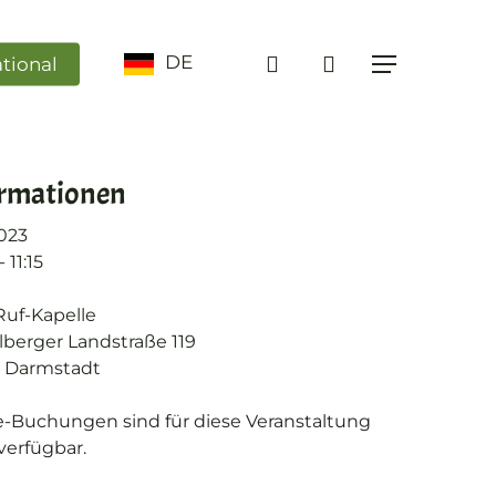
search
DE
ational
Menü
ormationen
2023
 11:15
Ruf-Kapelle
lberger Landstraße 119
 Darmstadt
e-Buchungen sind für diese Veranstaltung
verfügbar.