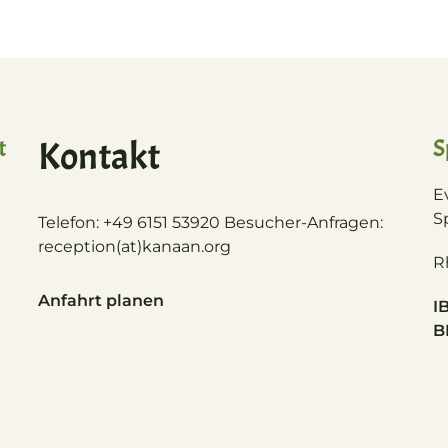
t
Kontakt
S
E
S
Telefon: +49 6151 53920 Besucher-Anfragen:
reception(at)
kanaan.org
R
Anfahrt planen
I
B