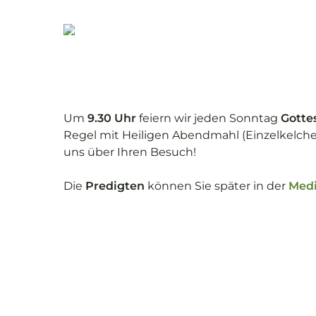
Skip
to
main
content
Um
9.30 Uhr
feiern wir jeden Sonntag
Gotte
Regel mit Heiligen Abendmahl (Einzelkelche
uns über Ihren Besuch!
Die
Predigten
können Sie später in der
Med
Drücken Sie ENTER für suchen oder ESC zu