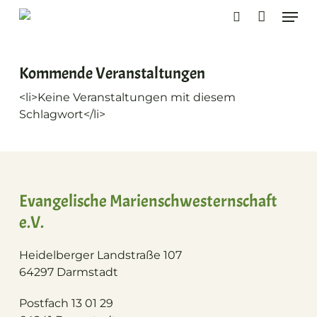
Skip
Men
to
search
main
content
Kommende Veranstaltungen
<li>Keine Veranstaltungen mit diesem
Schlagwort</li>
Evangelische Marienschwesternschaft
e.V.
Heidelberger Landstraße 107
64297 Darmstadt
Postfach 13 01 29