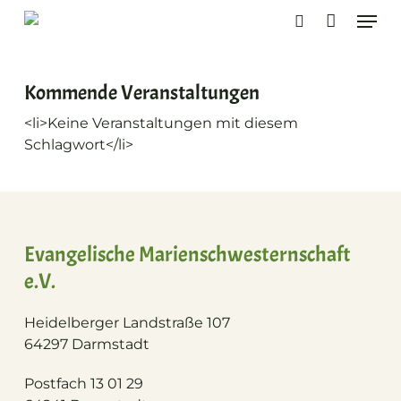
Skip
Men
to
search
main
content
Kommende Veranstaltungen
<li>Keine Veranstaltungen mit diesem
Schlagwort</li>
Evangelische Marienschwesternschaft
e.V.
Heidelberger Landstraße 107
64297 Darmstadt
Postfach 13 01 29