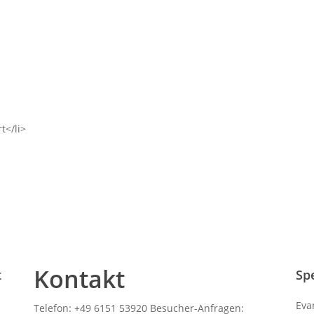
Shop
Spenden
Int
t</li>
Kontakt
t
Sp
Eva
Telefon: +49 6151 53920 Besucher-Anfragen: