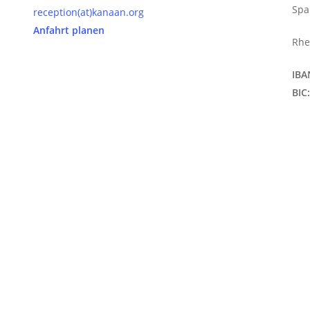
S
pa
reception(at)
kanaan.org
Anfahrt planen
Rhe
IBA
BIC: