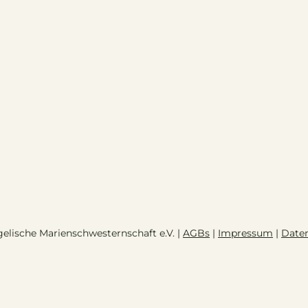
elische Marienschwesternschaft e.V. |
AGBs
|
Impressum
|
Date