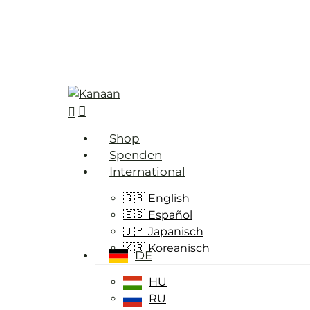
Skip
to
main
content
search
Menü
Shop
Spenden
International
🇬🇧 English
🇪🇸 Español
🇯🇵 Japanisch
🇰🇷 Koreanisch
DE
HU
RU