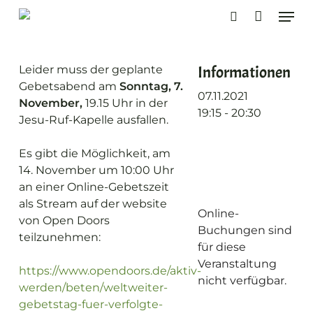
Skip
Men
to
search
main
content
Informationen
Leider muss der geplante
Gebetsabend am
Sonntag, 7.
07.11.2021
November,
19.15 Uhr in der
19:15 - 20:30
Jesu-Ruf-Kapelle ausfallen.
Es gibt die Möglichkeit, am
14. November um 10:00 Uhr
an einer Online-Gebetszeit
als Stream auf der website
Online-
von Open Doors
Buchungen sind
teilzunehmen:
für diese
Veranstaltung
https://www.opendoors.de/aktiv-
nicht verfügbar.
werden/beten/weltweiter-
gebetstag-fuer-verfolgte-