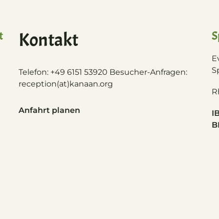
t
Kontakt
S
E
S
Telefon: +49 6151 53920 Besucher-Anfragen:
reception(at)
kanaan.org
R
Anfahrt planen
I
B