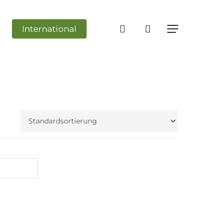
search
International
Menü