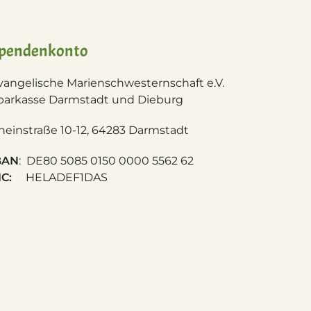
pendenkonto
vangelische Marienschwesternschaft e.V.
parkasse Darmstadt und Dieburg
heinstraße 10-12, 64283 Darmstadt
BAN
: DE80 5085 0150 0000 5562 62
IC:
HELADEF1DAS