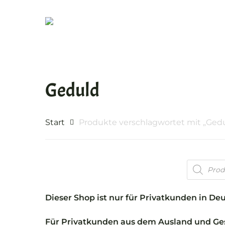
Skip
to
main
content
Geduld
Start
Produkte verschlagwortet mit „Ged
Products
Drücken Sie ENTER für suchen oder ESC zu
search
Dieser Shop ist nur für Privatkunden in De
Für Privatkunden aus dem Ausland und Ges