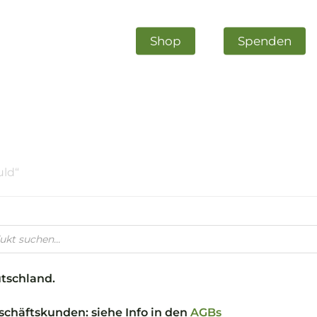
Shop
Spenden
uld“
m schließen
utschland.
chäftskunden: siehe Info in den
AGBs