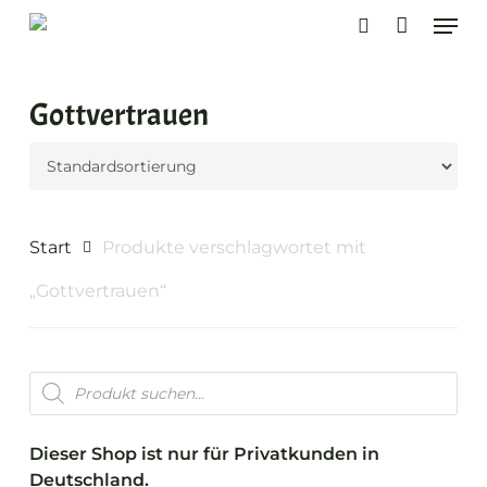
Skip
Men
to
search
main
content
Gottvertrauen
Start
Produkte verschlagwortet mit
„Gottvertrauen“
Products
search
Dieser Shop ist nur für Privatkunden in
Deutschland.