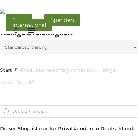
Skip
to
main
Shop
Spenden
International
content
search
Heilige Dreieinigkeit
Menü
Start
Produkte verschlagwortet mit „Heilige
Dreieinigkeit“
Products
search
Dieser Shop ist nur für Privatkunden in Deutschland.