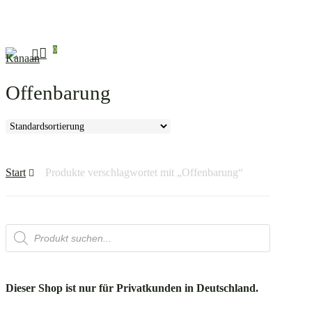
Skip
to
main
0
search
Menü
content
Offenbarung
Start
Produkte verschlagwortet mit „Offenbarung“
Products
search
Dieser Shop ist nur für Privatkunden in Deutschland.