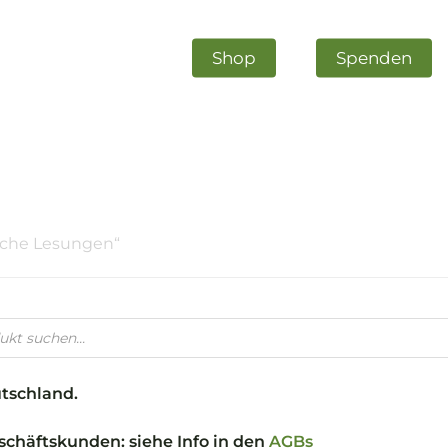
Shop
Spenden
liche Lesungen“
m schließen
utschland.
chäftskunden: siehe Info in den
AGBs