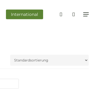
search
International
Menü