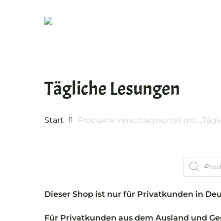
Skip
to
main
content
Tägliche Lesungen
Start
Produkte verschlagwortet mit „Täg
Products
Drücken Sie ENTER für suchen oder ESC zu
search
Dieser Shop ist nur für Privatkunden in De
Für Privatkunden aus dem Ausland und Ges