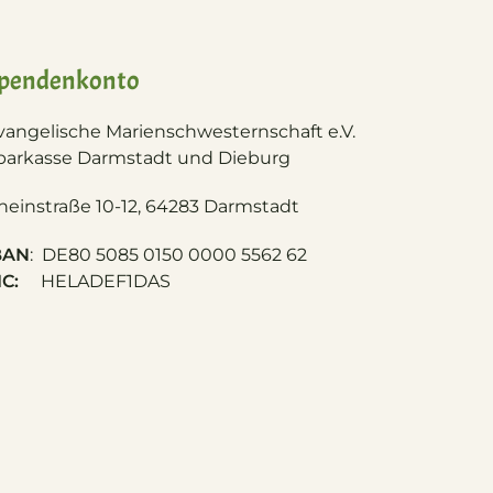
pendenkonto
vangelische Marienschwesternschaft e.V.
parkasse Darmstadt und Dieburg
heinstraße 10-12, 64283 Darmstadt
BAN
: DE80 5085 0150 0000 5562 62
IC:
HELADEF1DAS