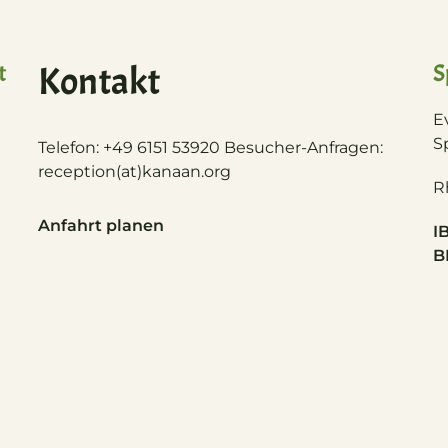
t
Kontakt
S
E
S
Telefon: +49 6151 53920 Besucher-Anfragen:
reception(at)
kanaan.org
R
Anfahrt planen
I
B