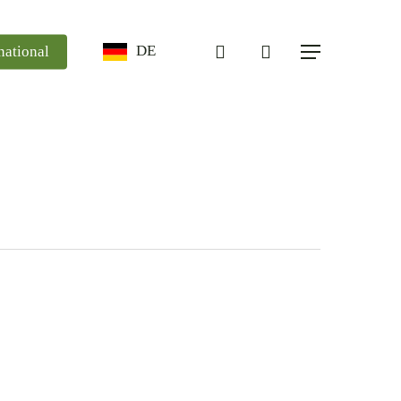
search
DE
national
Menü