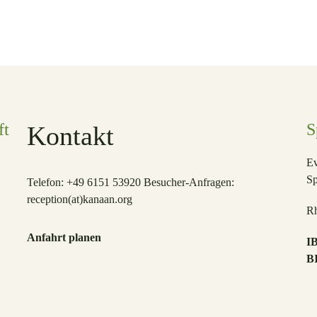
ft
S
Kontakt
Ev
S
Telefon: +49 6151 53920 Besucher-Anfragen:
reception(at)
kanaan.org
Rh
Anfahrt planen
I
B