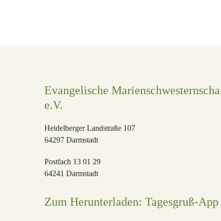
Beiträge
News
Veranstaltungen
mir
—
Du in mir — ich in
ich
Dir, JESUS!
in
Dir,
JESUS!
Evangelische Marienschwesternscha
e.V.
Heidelberger Landstraße 107
64297 Darmstadt
Postfach 13 01 29
64241 Darmstadt
Zum Herunterladen: Tagesgruß-App