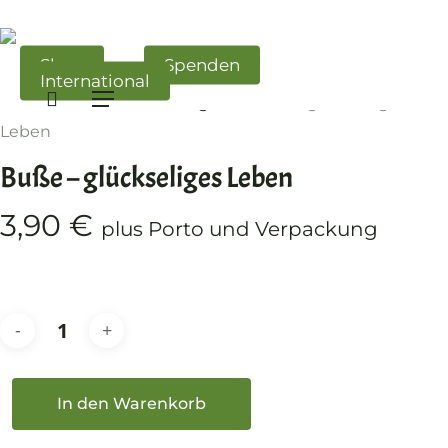
Skip
to
main
Shop
Spenden
International
content
search
Menü
Start
Glaube / Nachfolge
Buße – glückseliges
Leben
Buße – glückseliges Leben
3,90
€
plus Porto und Verpackung
In den Warenkorb