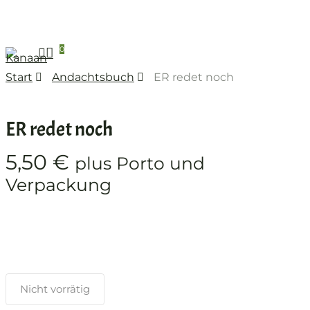
Skip
to
main
0
search
Menü
content
Start
Andachtsbuch
ER redet noch
ER redet noch
5,50
€
plus Porto und
Verpackung
Nicht vorrätig