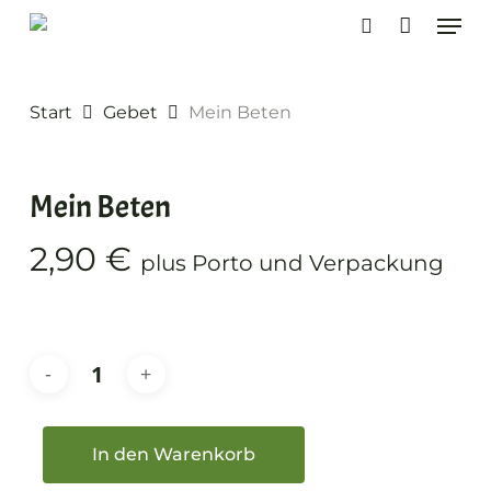
Skip
Men
to
search
main
content
Start
Gebet
Mein Beten
Mein Beten
2,90
€
plus Porto und Verpackung
In den Warenkorb